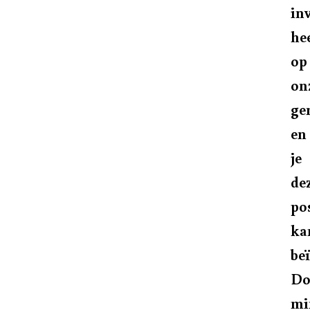
in
he
op
on
ge
en
je
de
pos
ka
be
Do
mi